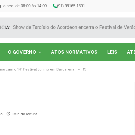
. a sex. de 08:00 às 14:00
(91) 99165-1391
ÍCIA:
O GOVERNO
ATOS NORMATIVOS
LEIS
AT
»
marcam o 14º Festival Junino em Barcarena
15
io
1 Min de leitura