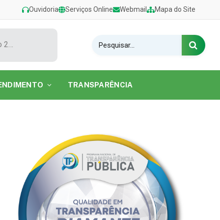
Ouvidoria
Serviços Online
Webmail
Mapa do Site
Show de Tarcísio do Acordeon encerra o Festival de Verão 2026 na Praia do Caripi
ENDIMENTO
TRANSPARÊNCIA