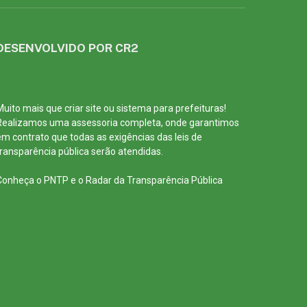
DESENVOLVIDO POR CR2
Muito mais que
criar site
ou
sistema para prefeituras
!
Realizamos uma
assessoria
completa, onde garantimos
em contrato que todas as exigências das
leis de
transparência pública
serão atendidas.
Conheça o
PNTP
e o
Radar da Transparência Pública