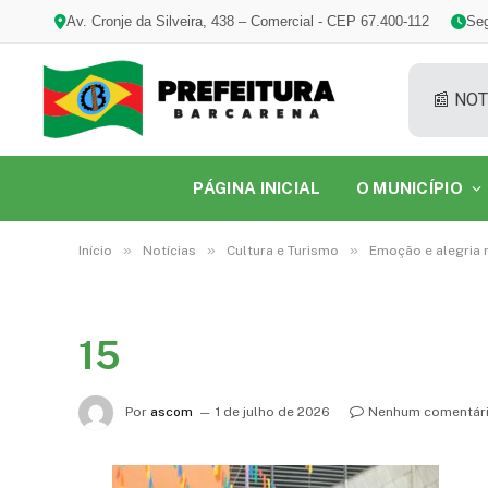
Av. Cronje da Silveira, 438 – Comercial - CEP 67.400-112
Seg
📰 NOT
PÁGINA INICIAL
O MUNICÍPIO
»
»
»
Início
Notícias
Cultura e Turismo
Emoção e alegria 
15
Por
ascom
1 de julho de 2026
Nenhum comentár