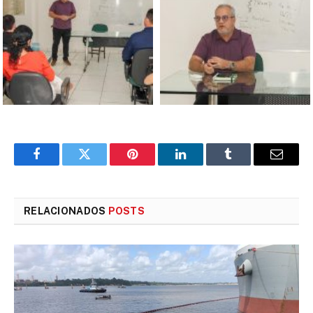
Facebook
Twitter
Pinterest
LinkedIn
Tumblr
E-
mail
RELACIONADOS
POSTS