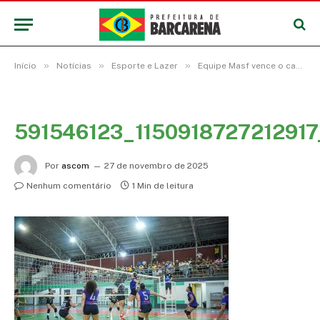
»
»
»
Início
Notícias
Esporte e Lazer
Equipe Masf vence o campeonato municipal de vôlei feminino de Barcarena
591546123_115091872721291
Por
ascom
27 de novembro de 2025
Nenhum comentário
1 Min de leitura