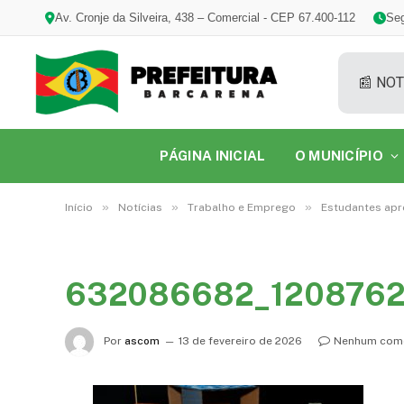
Av. Cronje da Silveira, 438 – Comercial - CEP 67.400-112
Seg
📰 NOT
PÁGINA INICIAL
O MUNICÍPIO
»
»
»
Início
Notícias
Trabalho e Emprego
Estudantes apr
632086682_1208762
Por
ascom
13 de fevereiro de 2026
Nenhum come