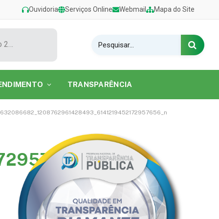
Ouvidoria
Serviços Online
Webmail
Mapa do Site
Show de Tarcísio do Acordeon encerra o Festival de Verão 2026 na Praia do Caripi
ENDIMENTO
TRANSPARÊNCIA
632086682_1208762961428493_6141219452172957656_n
72957656_n