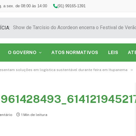
. a sex. de 08:00 às 14:00
(91) 99165-1391
ÍCIA:
O GOVERNO
ATOS NORMATIVOS
LEIS
AT
»
esentam soluções em logística sustentável durante feira em Itupanema
961428493_61412194521
ntário
1 Min de leitura