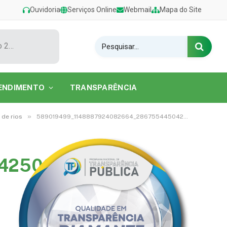
Ouvidoria
Serviços Online
Webmail
Mapa do Site
Show de Tarcísio do Acordeon encerra o Festival de Verão 2026 na Praia do Caripi
ENDIMENTO
TRANSPARÊNCIA
»
 de rios
589019499_1148887924082664_2867554450425091994_n
425091994_n