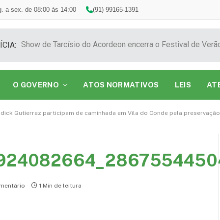
. a sex. de 08:00 às 14:00
(91) 99165-1391
ÍCIA:
O GOVERNO
ATOS NORMATIVOS
LEIS
AT
dick Gutierrez participam de caminhada em Vila do Conde pela preservação
924082664_2867554450
mentário
1 Min de leitura