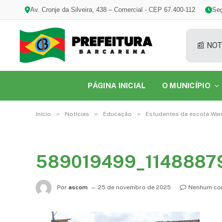
Av. Cronje da Silveira, 438 – Comercial - CEP 67.400-112
Seg
📰 NOT
PÁGINA INICIAL
O MUNICÍPIO
»
»
»
Início
Notícias
Educação
Estudantes da escola Wan
589019499_1148887
Por
ascom
25 de novembro de 2025
Nenhum co