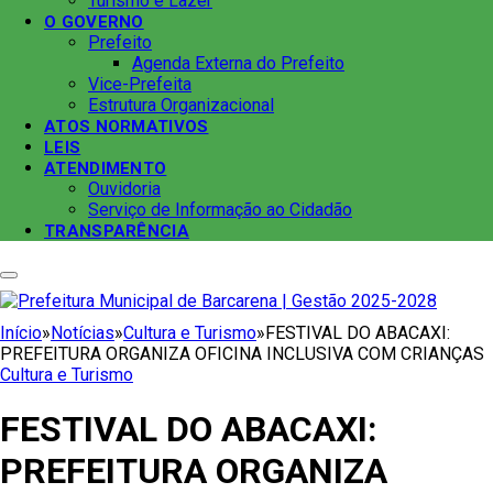
Turismo e Lazer
O GOVERNO
Prefeito
Agenda Externa do Prefeito
Vice-Prefeita
Estrutura Organizacional
ATOS NORMATIVOS
LEIS
ATENDIMENTO
Ouvidoria
Serviço de Informação ao Cidadão
TRANSPARÊNCIA
Início
»
Notícias
»
Cultura e Turismo
»
FESTIVAL DO ABACAXI:
PREFEITURA ORGANIZA OFICINA INCLUSIVA COM CRIANÇAS
Cultura e Turismo
FESTIVAL DO ABACAXI:
PREFEITURA ORGANIZA