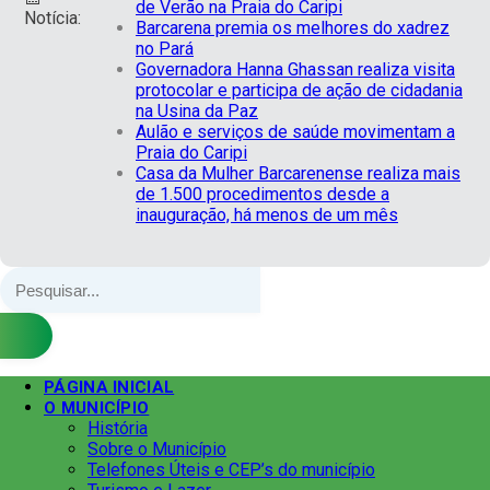
de Verão na Praia do Caripi
Notícia:
Barcarena premia os melhores do xadrez
no Pará
Governadora Hanna Ghassan realiza visita
protocolar e participa de ação de cidadania
na Usina da Paz
Aulão e serviços de saúde movimentam a
Praia do Caripi
Casa da Mulher Barcarenense realiza mais
de 1.500 procedimentos desde a
inauguração, há menos de um mês
PÁGINA INICIAL
O MUNICÍPIO
História
Sobre o Município
Telefones Úteis e CEP’s do município