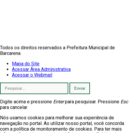
Muito mais que
criar site
ou
sistema para prefeituras
!
Realizamos uma
assessoria
completa, onde garantimos em
contrato que todas as exigências das
leis de transparência
pública
serão atendidas.
Conheça o
PNTP
e o
Radar da Transparência Pública
Todos os direitos reservados a Prefeitura Municipal de
Barcarena
Mapa do Site
Acessar Área Administrativa
Acessar o Webmail
Enviar
Digite acima e pressione
Enter
para pesquisar. Pressione
Esc
para cancelar.
Nós usamos cookies para melhorar sua experiência de
navegação no portal. Ao utilizar nosso portal, você concorda
com a política de monitoramento de cookies. Para ter mais