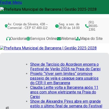
Fechar Menu
(91)
Av. Cronje da Silveira, 438 –
Seg. a sex. de
99165-
Comercial - CEP 67.400-112
08:00 às 14:00
1391
Ouvidoria
Serviços Online
Webmail
Mapa do Site
Show de Tarcísio do Acordeon encerra o
Festival de Verão 2026 na Praia do Caripi
Projeto ”Viver sem limites” promove
passeio de vela e caiaque para usuários
do CER II em Barcarena
Claudia Leitte volta a Barcarena após 11
anos com show eletrizante na Praia do
Caripi
Show de Alexandre Pires abre em grande
estilo o último final de semana do Festival
📰