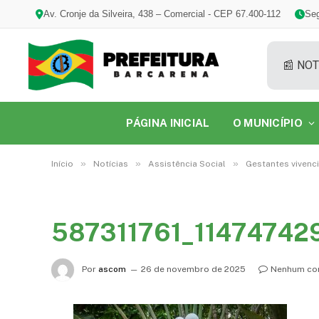
Av. Cronje da Silveira, 438 – Comercial - CEP 67.400-112
Seg
📰 NOT
PÁGINA INICIAL
O MUNICÍPIO
»
»
»
Início
Notícias
Assistência Social
Gestantes vivenc
587311761_1147474
Por
ascom
26 de novembro de 2025
Nenhum co