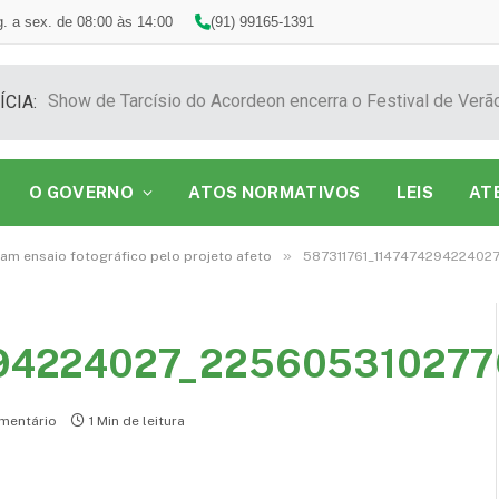
. a sex. de 08:00 às 14:00
(91) 99165-1391
ÍCIA:
O GOVERNO
ATOS NORMATIVOS
LEIS
AT
»
iam ensaio fotográfico pelo projeto afeto
587311761_114747429422402
294224027_225605310277
mentário
1 Min de leitura