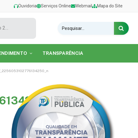
Ouvidoria
Serviços Online
Webmail
Mapa do Site
Show de Tarcísio do Acordeon encerra o Festival de Verão 2026 na Praia do Caripi
ENDIMENTO
TRANSPARÊNCIA
7_2256053102776134250_n
6134250_n