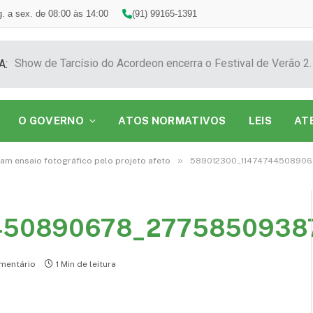
. a sex. de 08:00 às 14:00
(91) 99165-1391
Show de Tarcísio do Acordeon encerra o F
A:
O GOVERNO
ATOS NORMATIVOS
LEIS
AT
»
iam ensaio fotográfico pelo projeto afeto
589012300_11474744508906
450890678_2775850938
mentário
1 Min de leitura