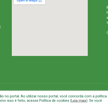
2
rena
Mapa do Site
A
no portal. Ao utilizar nosso portal, você concorda com a política
o isso é feito, acesse Política de cookies (
Leia mais
). Se você