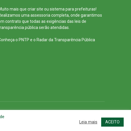
Muito mais que
criar site
ou
sistema para prefeituras
!
Realizamos uma
assessoria
completa, onde garantimos
em contrato que todas as exigências das
leis de
transparência pública
serão atendidas.
Conheça o
PNTP
e o
Radar da Transparência Pública
cessar Área Administrativa
Acessar o Webmail
 de
Leia mais
ACEITO