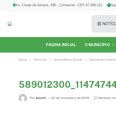
Av. Cronje da Silveira, 438 – Comercial - CEP 67.400-112
Seg
📰 NOTÍCI
PÁGINA INICIAL
O MUNICÍPIO
»
»
»
Início
Notícias
Assistência Social
Gestantes vivenc
589012300_1147474
Por
ascom
26 de novembro de 2025
Nenhum co