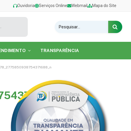
Ouvidoria
Serviços Online
Webmail
Mapa do Site
estival de Verão 2026 na Praia do Caripi
ENDIMENTO
TRANSPARÊNCIA
78_2775850938754371688_n
754371688_n