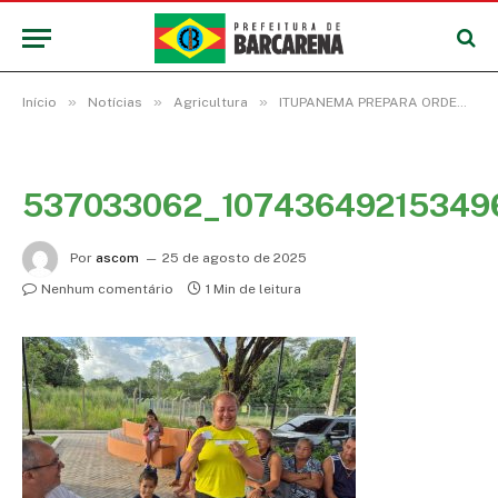
»
»
»
Início
Notícias
Agricultura
ITUPANEMA PREPARA ORDENAMENTO DO ESPAÇO PARA VENDA DE ALIMENTOS
537033062_10743649215349
Por
ascom
25 de agosto de 2025
Nenhum comentário
1 Min de leitura