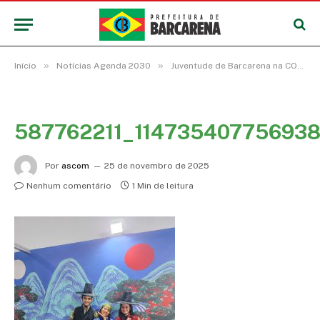
»
»
Início
Notícias Agenda 2030
Juventude de Barcarena na COP 30
587762211_11473540775693
Por
ascom
25 de novembro de 2025
Nenhum comentário
1 Min de leitura