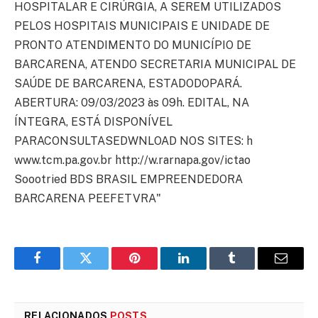
Facebook
Twitter
Pinterest
LinkedIn
Tumblr
E-
mail
RELACIONADOS
POSTS