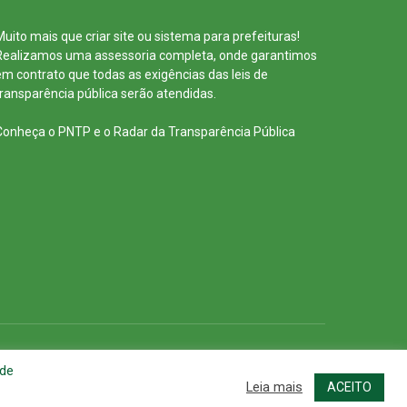
Muito mais que
criar site
ou
sistema para prefeituras
!
Realizamos uma
assessoria
completa, onde garantimos
em contrato que todas as exigências das
leis de
transparência pública
serão atendidas.
Conheça o
PNTP
e o
Radar da Transparência Pública
cessar Área Administrativa
Acessar o Webmail
 de
Leia mais
ACEITO