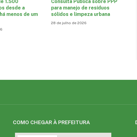
de 1.500
Consulta Pública sobre PPP
os desde a
para manejo de resíduos
 há menos de um
sólidos e limpeza urbana
28 de julho de 2026
26
COMO CHEGAR À PREFEITURA