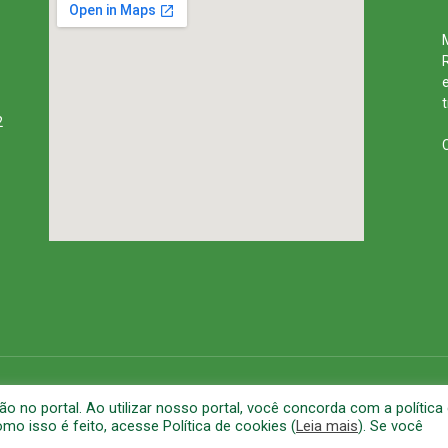
2
rena
Mapa do Site
A
no portal. Ao utilizar nosso portal, você concorda com a política
o isso é feito, acesse Política de cookies (
Leia mais
). Se você