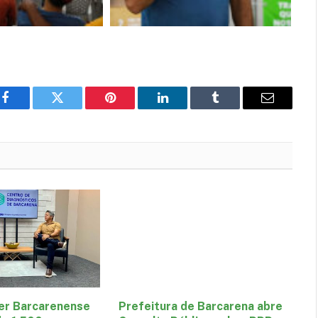
Facebook
Twitter
Pinterest
LinkedIn
Tumblr
E-
mail
er Barcarenense
Prefeitura de Barcarena abre