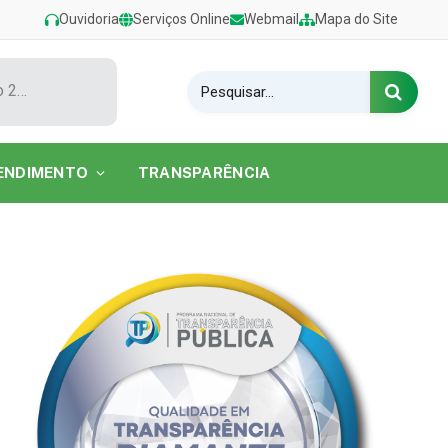
Ouvidoria
Serviços Online
Webmail
Mapa do Site
Show de Tarcísio do Acordeon encerra o Festival de Verão 2026 na Praia do Caripi
ENDIMENTO
TRANSPARÊNCIA