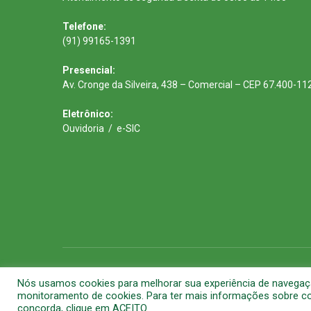
Telefone:
(91) 99165-1391
Presencial:
Av. Cronge da Silveira, 438 – Comercial – CEP 67.400-11
Eletrônico:
Ouvidoria
/
e-SIC
Todos os direitos reservados a Prefeitura Municipal de Barca
Nós usamos cookies para melhorar sua experiência de navegação 
monitoramento de cookies. Para ter mais informações sobre com
concorda, clique em ACEITO.