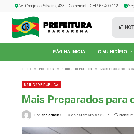
Av. Cronje da Silveira, 438 – Comercial - CEP 67.400-112
Seg
📰 NOT
PÁGINA INICIAL
O MUNICÍPIO
»
»
»
Início
Notícias
Utilidade Pública
Mais Preparados p
UTILIDADE PÚBLICA
Mais Preparados para 
Por
cr2-admin7
8 de setembro de 2022
Nenhum 