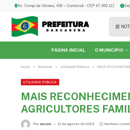
Av. Cronje da Silveira, 438 – Comercial - CEP 67.400-112
Seg
📰 NOT
PÁGINA INICIAL
O MUNICÍPIO
»
»
»
Início
Notícias
Utilidade Pública
MAIS RECONHECIME
UTILIDADE PÚBLICA
MAIS RECONHECIME
AGRICULTORES FAMI
Por
ascom
31 de agosto de 2023
Nenhum comen