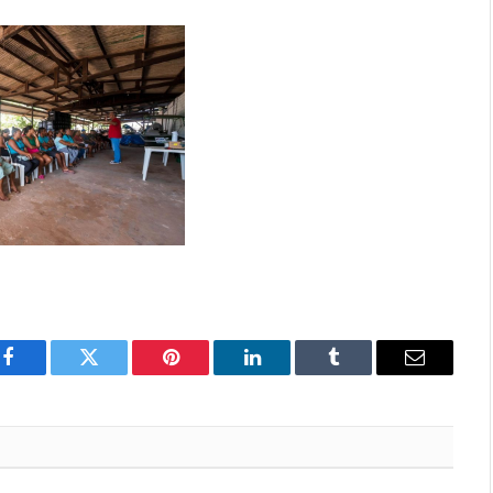
Facebook
Twitter
Pinterest
LinkedIn
Tumblr
E-
mail