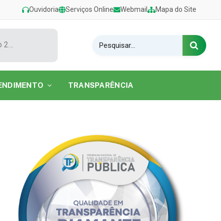
Ouvidoria
Serviços Online
Webmail
Mapa do Site
Show de Tarcísio do Acordeon encerra o Festival de Verão 2026 na Praia do Caripi
ENDIMENTO
TRANSPARÊNCIA