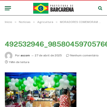
»
»
»
Início
Notícias
Agricultura
MORADORES COMEMORAM O PRIMEIRO ANIVERSÁRIO DA PRAÇA DE ALIMENTAÇÃO DO BAIRRO PIONEIRO
492532946_9858045970576
Por
ascom
27 de abril de 2025
Nenhum comentário
1 Min de leitura