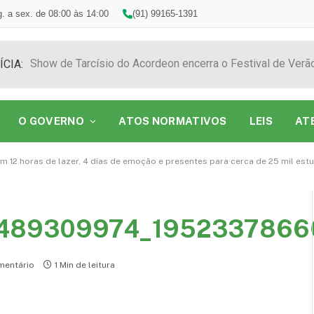
. a sex. de 08:00 às 14:00
(91) 99165-1391
ÍCIA:
O GOVERNO
ATOS NORMATIVOS
LEIS
AT
m 12 horas de lazer, 4 dias de emoção e presentes para cerca de 25 mil es
489309974_1952337866
entário
1 Min de leitura