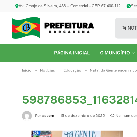
Av. Cronje da Silveira, 438 – Comercial - CEP 67.400-112
Seg
📰 NOT
PÁGINA INICIAL
O MUNICÍPIO
»
»
»
Início
Notícias
Educação
Natal da Gente encerra co
598786853_1163281
Por
ascom
15 de dezembro de 2025
Nenhum com