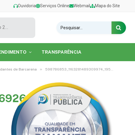
Ouvidoria
Serviços Online
Webmail
Mapa do Site
Show de Tarcísio do Acordeon encerra o Festival de Verão 2026 na Praia do Caripi
ENDIMENTO
TRANSPARÊNCIA
»
tudantes de Barcarena
598786853_1163281489309974_195233786669269481_n
69269481_n