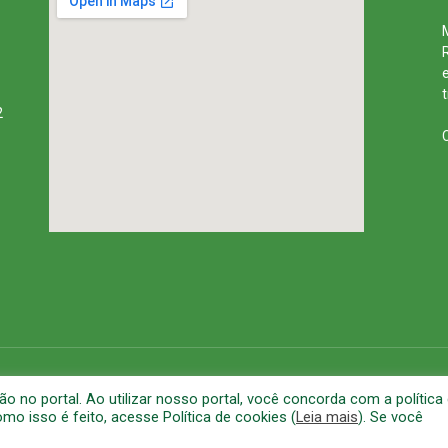
2
rena
Mapa do Site
A
no portal. Ao utilizar nosso portal, você concorda com a política
o isso é feito, acesse Política de cookies (
Leia mais
). Se você