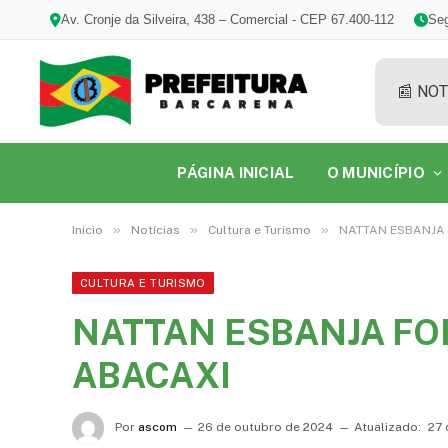
Av. Cronje da Silveira, 438 – Comercial - CEP 67.400-112
Seg
📰 NOT
PÁGINA INICIAL
O MUNICÍPIO
»
»
»
Início
Notícias
Cultura e Turismo
NATTAN ESBANJA 
CULTURA E TURISMO
NATTAN ESBANJA FO
ABACAXI
Por
ascom
26 de outubro de 2024
Atualizado:
27 