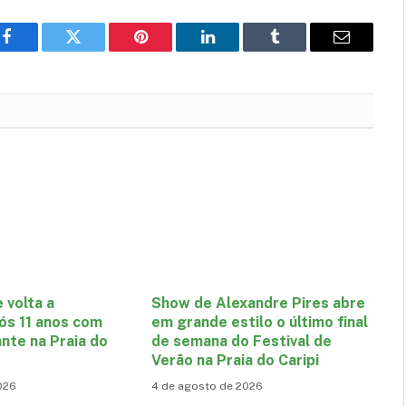
Facebook
Twitter
Pinterest
LinkedIn
Tumblr
E-
mail
e volta a
Show de Alexandre Pires abre
ós 11 anos com
em grande estilo o último final
nte na Praia do
de semana do Festival de
Verão na Praia do Caripi
026
4 de agosto de 2026