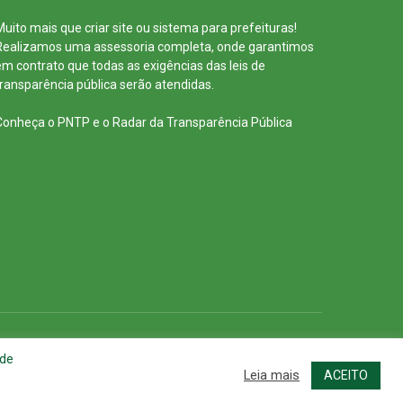
Muito mais que
criar site
ou
sistema para prefeituras
!
Realizamos uma
assessoria
completa, onde garantimos
em contrato que todas as exigências das
leis de
transparência pública
serão atendidas.
Conheça o
PNTP
e o
Radar da Transparência Pública
cessar Área Administrativa
Acessar o Webmail
 de
Leia mais
ACEITO