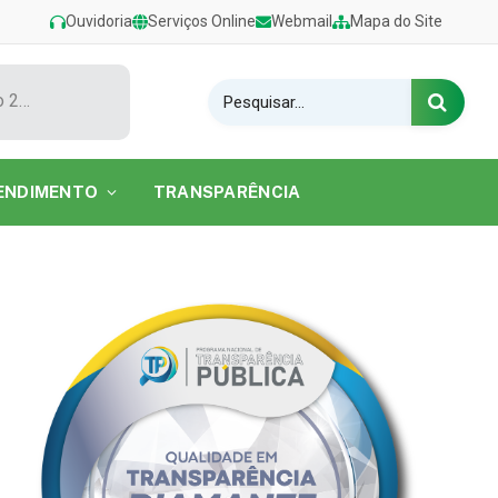
Ouvidoria
Serviços Online
Webmail
Mapa do Site
Show de Tarcísio do Acordeon encerra o Festival de Verão 2026 na Praia do Caripi
ENDIMENTO
TRANSPARÊNCIA