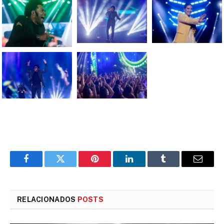
Facebook
Twitter
Pinterest
LinkedIn
Tumblr
E-
mail
RELACIONADOS
POSTS