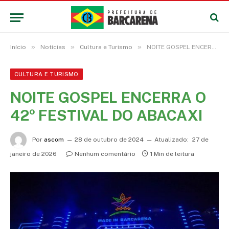
»
»
»
Início
Notícias
Cultura e Turismo
NOITE GOSPEL ENCERRA O 42º FESTIVAL DO ABACAXI
CULTURA E TURISMO
NOITE GOSPEL ENCERRA O
42º FESTIVAL DO ABACAXI
Por
ascom
28 de outubro de 2024
Atualizado:
27 de
janeiro de 2026
Nenhum comentário
1 Min de leitura