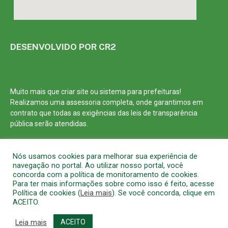
DESENVOLVIDO POR CR2
Muito mais que
criar site
ou
sistema para prefeituras
!
Realizamos uma
assessoria
completa, onde garantimos em
contrato que todas as exigências das
leis de transparência
pública
serão atendidas.
Conheça o
PNTP
e o
Radar da Transparência Pública
Nós usamos cookies para melhorar sua experiência de
navegação no portal. Ao utilizar nosso portal, você
concorda com a política de monitoramento de cookies.
Para ter mais informações sobre como isso é feito, acesse
Política de cookies (
Leia mais
). Se você concorda, clique em
Todos os direitos reservados a Prefeitura Municipal de Barcarena
ACEITO.
Mapa do Site
Acessar Área Administrativa
Acessar o Webmail
Leia mais
ACEITO