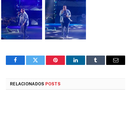
Facebook
Twitter
Pinterest
LinkedIn
Tumblr
E-
mail
RELACIONADOS
POSTS