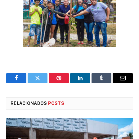
Facebook
Twitter
Pinterest
LinkedIn
Tumblr
E-
mail
RELACIONADOS
POSTS