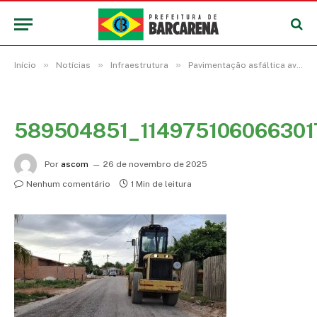
»
»
»
Início
Notícias
Infraestrutura
Pavimentação asfáltica avança em São Francisco, Laranjal, Boa Esperança, Pedreira e Vila dos Cabanos
589504851_11497510606630
Por
ascom
26 de novembro de 2025
Nenhum comentário
1 Min de leitura