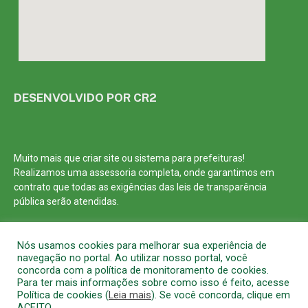
DESENVOLVIDO POR CR2
Muito mais que
criar site
ou
sistema para prefeituras
!
Realizamos uma
assessoria
completa, onde garantimos em
contrato que todas as exigências das
leis de transparência
pública
serão atendidas.
Conheça o
PNTP
e o
Radar da Transparência Pública
Nós usamos cookies para melhorar sua experiência de
navegação no portal. Ao utilizar nosso portal, você
concorda com a política de monitoramento de cookies.
Para ter mais informações sobre como isso é feito, acesse
Política de cookies (
Leia mais
). Se você concorda, clique em
Todos os direitos reservados a Prefeitura Municipal de Barcarena
ACEITO.