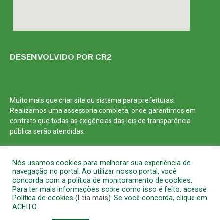
DESENVOLVIDO POR CR2
Muito mais que
criar site
ou
sistema para prefeituras
!
Realizamos uma
assessoria
completa, onde garantimos em
contrato que todas as exigências das
leis de transparência
pública
serão atendidas.
Conheça o
PNTP
e o
Radar da Transparência Pública
Nós usamos cookies para melhorar sua experiência de
navegação no portal. Ao utilizar nosso portal, você
concorda com a política de monitoramento de cookies.
Para ter mais informações sobre como isso é feito, acesse
Política de cookies (
Leia mais
). Se você concorda, clique em
Todos os direitos reservados a Prefeitura Municipal de Barcarena
ACEITO.
Mapa do Site
Acessar Área Administrativa
Acessar o Webmail