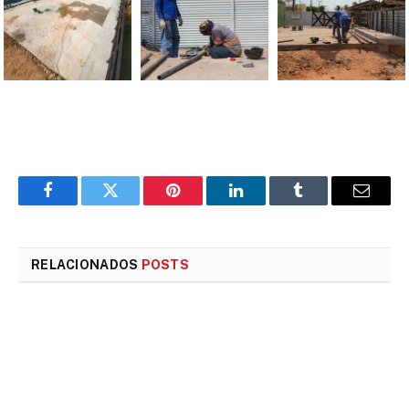
Facebook
Twitter
Pinterest
LinkedIn
Tumblr
E-
mail
RELACIONADOS
POSTS