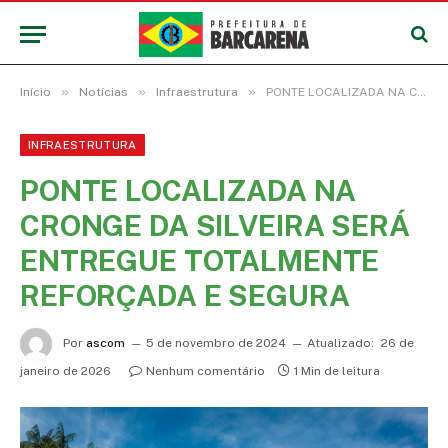
»
»
»
Início
Notícias
Infraestrutura
PONTE LOCALIZADA NA CRONGE DA SILVEIRA SERÁ ENTREGUE TOTALMENTE REFORÇADA E SEGURA
INFRAESTRUTURA
PONTE LOCALIZADA NA
CRONGE DA SILVEIRA SERÁ
ENTREGUE TOTALMENTE
REFORÇADA E SEGURA
Por
ascom
5 de novembro de 2024
Atualizado:
26 de
janeiro de 2026
Nenhum comentário
1 Min de leitura