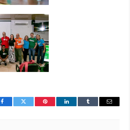
Facebook
Twitter
Pinterest
LinkedIn
Tumblr
E-
mail