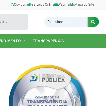
Ouvidoria
Serviços Online
Webmail
Mapa do Site
Show de Tarcísio do Acordeon encerra o Festival de Verão 2026 na Praia do Caripi
ENDIMENTO
TRANSPARÊNCIA