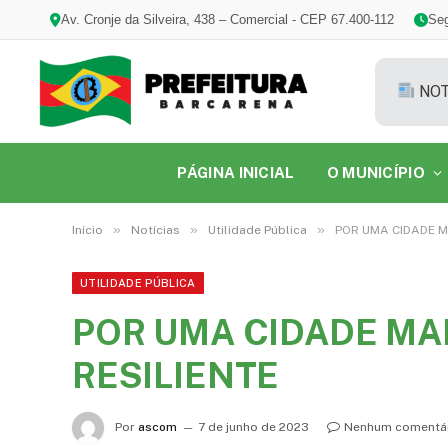
Av. Cronje da Silveira, 438 – Comercial - CEP 67.400-112
Seg
NOT
PÁGINA INICIAL
O MUNICÍPIO
»
»
»
Início
Notícias
Utilidade Pública
POR UMA CIDADE M
UTILIDADE PÚBLICA
POR UMA CIDADE MA
RESILIENTE
Por
ascom
7 de junho de 2023
Nenhum comentá