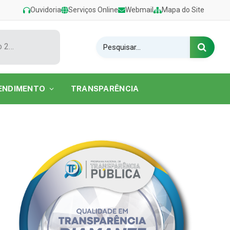
Ouvidoria
Serviços Online
Webmail
Mapa do Site
Show de Tarcísio do Acordeon encerra o Festival de Verão 2026 na Praia do Caripi
ENDIMENTO
TRANSPARÊNCIA