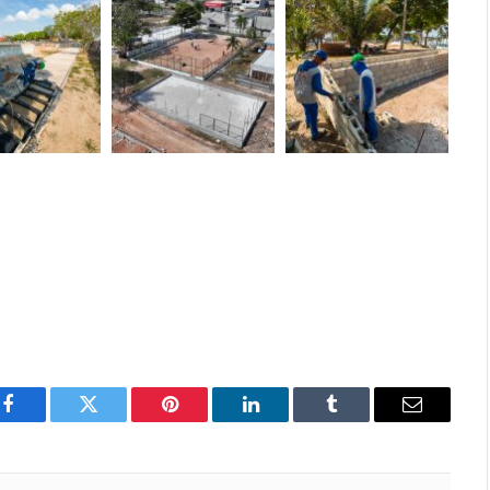
Facebook
Twitter
Pinterest
LinkedIn
Tumblr
E-
mail