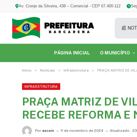
Av. Cronje da Silveira, 438 – Comercial - CEP 67.400-112
Seg
📰 NOT
PÁGINA INICIAL
O MUNICÍPIO
»
»
»
Início
Notícias
Infraestrutura
PRAÇA MATRIZ DE VI
INFRAESTRUTURA
PRAÇA MATRIZ DE V
RECEBE REFORMA E
Por
ascom
11 de novembro de 2024
Atualizado:
23