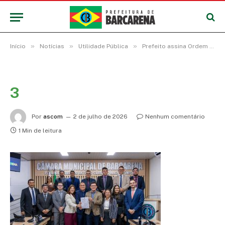
»
»
»
Início
Notícias
Utilidade Pública
Prefeito assina Ordem de Serviço para construção da nova Câmara Municipal de Barcarena
3
Por
ascom
2 de julho de 2026
Nenhum comentário
1 Min de leitura