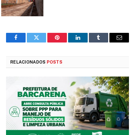
Facebook
Twitter
Pinterest
LinkedIn
Tumblr
E-
mail
RELACIONADOS
POSTS