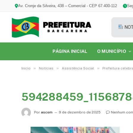
Av. Cronje da Silveira, 438 – Comercial - CEP 67.400-112
Seg
NOT
PÁGINA INICIAL
O MUNICÍPIO
»
»
»
Início
Notícias
Assistência Social
Prefeitura celebr
594288459_1156878
Por
ascom
9 de dezembro de 2025
Nenhum com