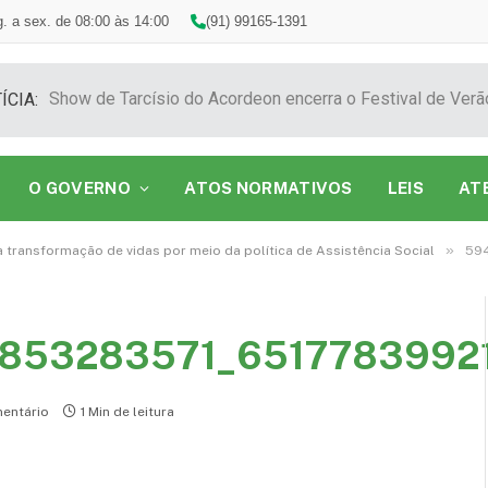
. a sex. de 08:00 às 14:00
(91) 99165-1391
ÍCIA:
O GOVERNO
ATOS NORMATIVOS
LEIS
AT
»
a transformação de vidas por meio da política de Assistência Social
59
853283571_6517783992
entário
1 Min de leitura