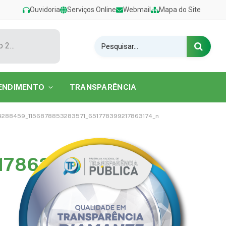
Ouvidoria
Serviços Online
Webmail
Mapa do Site
Show de Tarcísio do Acordeon encerra o Festival de Verão 2026 na Praia do Caripi
ENDIMENTO
TRANSPARÊNCIA
4288459_1156878853283571_651778399217863174_n
17863174_n