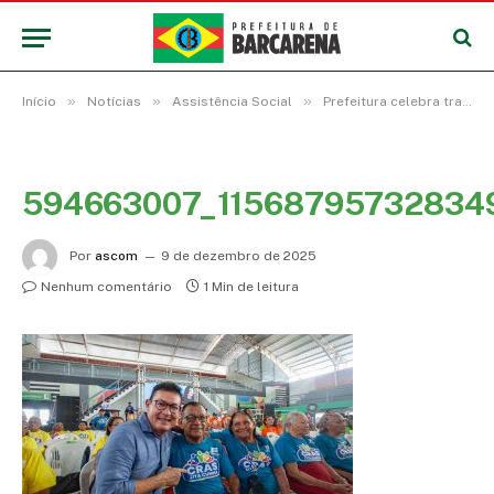
»
»
»
Início
Notícias
Assistência Social
Prefeitura celebra transformação de vidas por meio da política de Assistência Social
594663007_11568795732834
Por
ascom
9 de dezembro de 2025
Nenhum comentário
1 Min de leitura