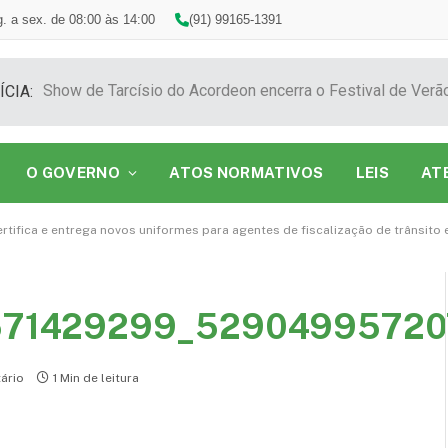
. a sex. de 08:00 às 14:00
(91) 99165-1391
ÍCIA:
O GOVERNO
ATOS NORMATIVOS
LEIS
AT
ertifica e entrega novos uniformes para agentes de fiscalização de trânsito
571429299_52904995720
ário
1 Min de leitura