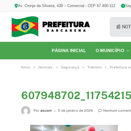
Av. Cronje da Silveira, 438 – Comercial - CEP 67.400-112
Seg
📰 NOT
PÁGINA INICIAL
O MUNICÍPIO
»
»
»
»
Início
Notícias
Segurança
Trânsito
Prefeitura c
607948702_1175421
Por
ascom
5 de janeiro de 2026
Nenhum coment