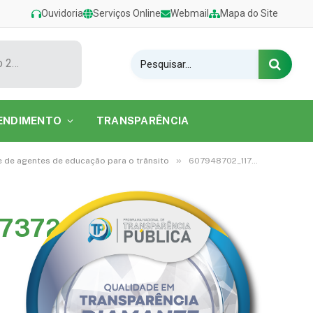
Ouvidoria
Serviços Online
Webmail
Mapa do Site
Show de Tarcísio do Acordeon encerra o Festival de Verão 2026 na Praia do Caripi
ENDIMENTO
TRANSPARÊNCIA
»
 e de agentes de educação para o trânsito
607948702_1175421571429299_5290499572073724413_n
73724413_n