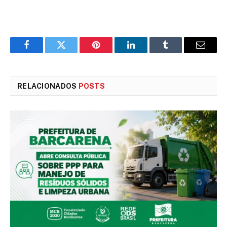
Facebook
Twitter
Pinterest
LinkedIn
Tumblr
E-
mail
RELACIONADOS
POSTS