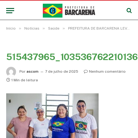
»
»
»
Início
Notícias
Saúde
PREFEITURA DE BARCARENA LEVA SERVIÇOS DE SAÚDE A COMUNIDADES DO INTERIOR
515437965_10353676221013
Por
ascom
7 de julho de 2025
Nenhum comentário
1 Min de leitura