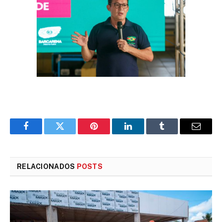
Facebook
Twitter
Pinterest
LinkedIn
Tumblr
E-
mail
RELACIONADOS
POSTS