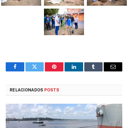
Facebook
Twitter
Pinterest
LinkedIn
Tumblr
E-
mail
RELACIONADOS
POSTS