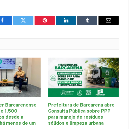
Facebook
Twitter
Pinterest
LinkedIn
Tumblr
E-
mail
er Barcarenense
Prefeitura de Barcarena abre
de 1.500
Consulta Pública sobre PPP
os desde a
para manejo de resíduos
 há menos de um
sólidos e limpeza urbana