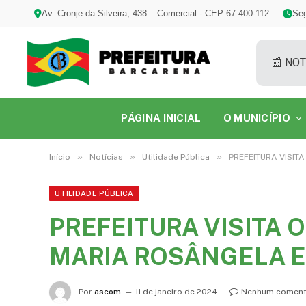
Av. Cronje da Silveira, 438 – Comercial - CEP 67.400-112
Seg
📰 NOT
PÁGINA INICIAL
O MUNICÍPIO
»
»
»
Início
Notícias
Utilidade Pública
PREFEITURA VISIT
UTILIDADE PÚBLICA
PREFEITURA VISITA 
MARIA ROSÂNGELA E
Por
ascom
11 de janeiro de 2024
Nenhum coment