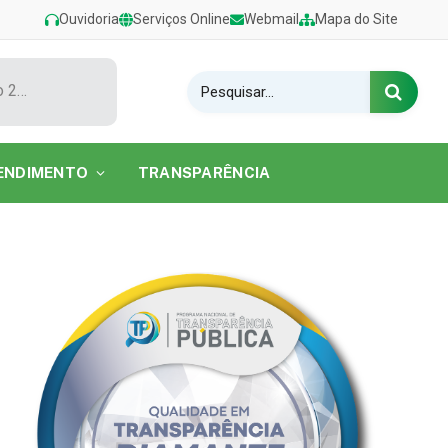
Ouvidoria
Serviços Online
Webmail
Mapa do Site
Show de Tarcísio do Acordeon encerra o Festival de Verão 2026 na Praia do Caripi
ENDIMENTO
TRANSPARÊNCIA