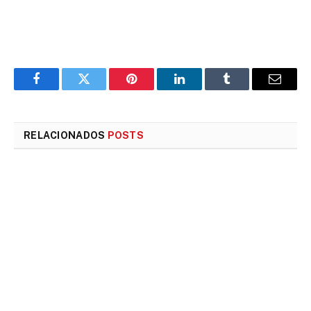
Facebook
Twitter
Pinterest
LinkedIn
Tumblr
E-
mail
RELACIONADOS
POSTS