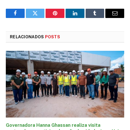
Facebook
Twitter
Pinterest
LinkedIn
Tumblr
E-
mail
RELACIONADOS
POSTS
Governadora Hanna Ghassan realiza visita