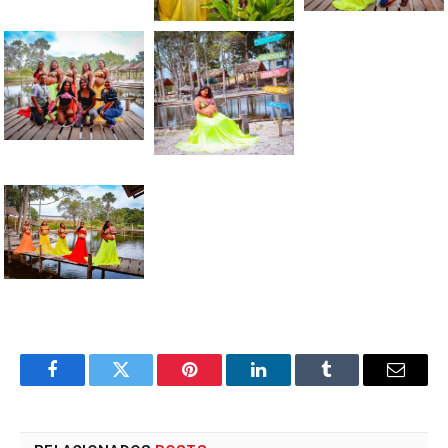
Facebook
Twitter
Pinterest
LinkedIn
Tumblr
E-
mail