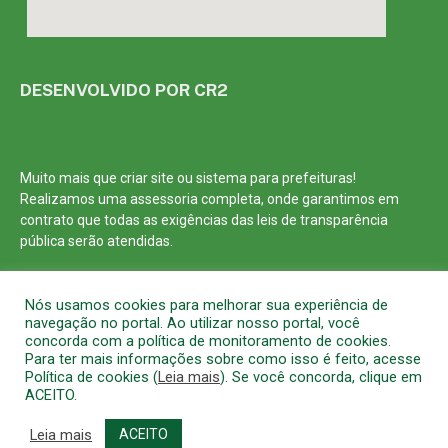
DESENVOLVIDO POR CR2
Muito mais que
criar site
ou
sistema para prefeituras
!
Realizamos uma
assessoria
completa, onde garantimos em
contrato que todas as exigências das
leis de transparência
pública
serão atendidas.
Conheça o
PNTP
e o
Radar da Transparência Pública
Nós usamos cookies para melhorar sua experiência de
navegação no portal. Ao utilizar nosso portal, você
concorda com a política de monitoramento de cookies.
Para ter mais informações sobre como isso é feito, acesse
Política de cookies (
Leia mais
). Se você concorda, clique em
Todos os direitos reservados a Prefeitura Municipal de Barcarena
ACEITO.
Mapa do Site
Acessar Área Administrativa
Acessar o Webmail
Leia mais
ACEITO