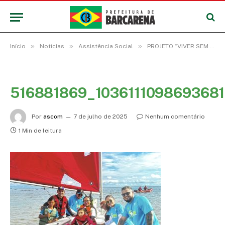
»
»
»
Início
Notícias
Assistência Social
PROJETO “VIVER SEM LIMITES” LEVA USUÁRIOS DO CENTRO DE REABILITAÇÃO PARA PASSEIO DE VELA NO CARIPI
516881869_10361110986936
Por
ascom
7 de julho de 2025
Nenhum comentário
1 Min de leitura