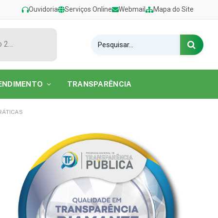
Ouvidoria
Serviços Online
Webmail
Mapa do Site
Show de Tarcísio do Acordeon encerra o Festival de Verão 2026 na Praia do Caripi
ENDIMENTO
TRANSPARÊNCIA
RÁTICAS