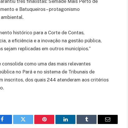
arantiu três finalistas: Semade Mais Perto de
imento e Batuqueiros – protagonismo
 ambiental.
nto histórico para a Corte de Contas,
, a eficiência e a inovação na gestão pública,
s sejam replicadas em outros municípios.”
e consolida como uma das mais relevantes
 pública no Pará e no sistema de Tribunais de
m inscritos, dos quais 244 atenderam aos critérios
o.
Facebook
Twitter
Pinterest
LinkedIn
Tumblr
E-