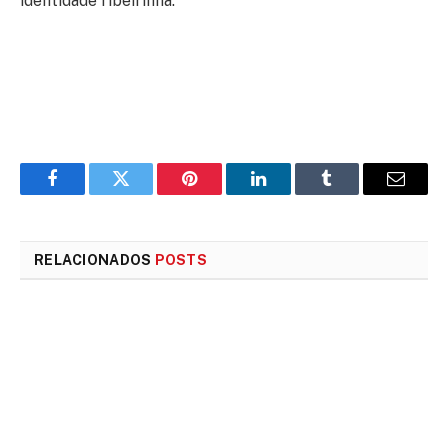
identidade ribeirinha.
Facebook
Twitter
Pinterest
LinkedIn
Tumblr
E-
mail
RELACIONADOS
POSTS