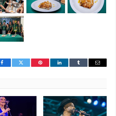
Facebook
Twitter
Pinterest
LinkedIn
Tumblr
E-
mail