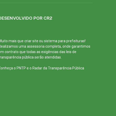
DESENVOLVIDO POR CR2
Muito mais que
criar site
ou
sistema para prefeituras
!
Realizamos uma
assessoria
completa, onde garantimos
em contrato que todas as exigências das
leis de
transparência pública
serão atendidas.
Conheça o
PNTP
e o
Radar da Transparência Pública