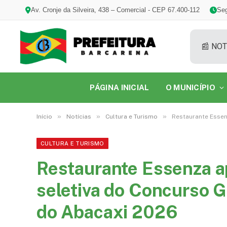
Av. Cronje da Silveira, 438 – Comercial - CEP 67.400-112
Seg
📰 NOT
PÁGINA INICIAL
O MUNICÍPIO
»
»
»
Início
Notícias
Cultura e Turismo
Restaurante Essen
CULTURA E TURISMO
Restaurante Essenza ap
seletiva do Concurso G
do Abacaxi 2026