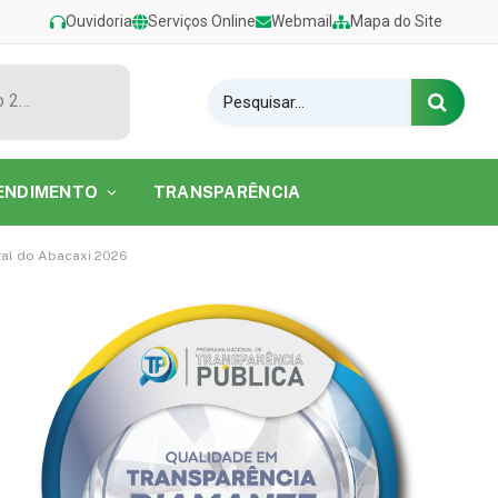
Ouvidoria
Serviços Online
Webmail
Mapa do Site
Show de Tarcísio do Acordeon encerra o Festival de Verão 2026 na Praia do Caripi
ENDIMENTO
TRANSPARÊNCIA
val do Abacaxi 2026