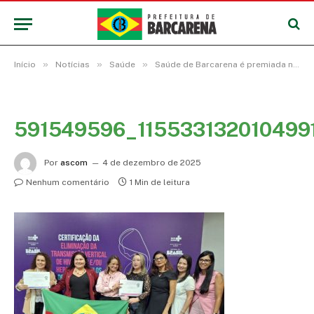
»
»
»
Início
Notícias
Saúde
Saúde de Barcarena é premiada nacionalmente: Município recebe duplo selo prata pela eliminação da transmissão vertical de HIV e Hepatite B
591549596_115533132010499
Por
ascom
4 de dezembro de 2025
Nenhum comentário
1 Min de leitura