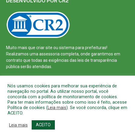
DESENVOLVIDO POR CR2
Muito mais que
criar site
ou
sistema para prefeituras
!
Realizamos uma
assessoria
completa, onde garantimos em
contrato que todas as exigências das
leis de transparência
pública
serão atendidas.
Conheça o
PNTP
e o
Radar da Transparência Pública
Nós usamos cookies para melhorar sua experiência de
navegação no portal. Ao utilizar nosso portal, você
concorda com a política de monitoramento de cookies.
Para ter mais informações sobre como isso é feito, acesse
Política de cookies (
Leia mais
). Se você concorda, clique em
Todos os direitos reservados a Prefeitura Municipal de Barcarena
ACEITO.
Mapa do Site
Acessar Área Administrativa
Acessar o Webmail
Leia mais
ACEITO