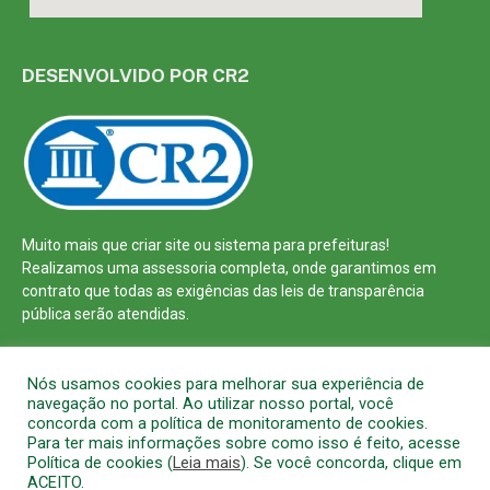
DESENVOLVIDO POR CR2
Muito mais que
criar site
ou
sistema para prefeituras
!
Realizamos uma
assessoria
completa, onde garantimos em
contrato que todas as exigências das
leis de transparência
pública
serão atendidas.
Conheça o
PNTP
e o
Radar da Transparência Pública
Nós usamos cookies para melhorar sua experiência de
navegação no portal. Ao utilizar nosso portal, você
concorda com a política de monitoramento de cookies.
Para ter mais informações sobre como isso é feito, acesse
Política de cookies (
Leia mais
). Se você concorda, clique em
Todos os direitos reservados a Prefeitura Municipal de Barcarena
ACEITO.