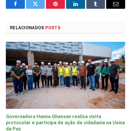
Facebook
Twitter
Pinterest
LinkedIn
Tumblr
E-
mail
RELACIONADOS
POSTS
Governadora Hanna Ghassan realiza visita
protocolar e participa de ação de cidadania na Usina
da Paz