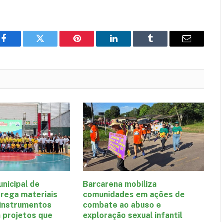
Facebook
Twitter
Pinterest
LinkedIn
Tumblr
E-
mail
nicipal de
Barcarena mobiliza
rega materiais
comunidades em ações de
 instrumentos
combate ao abuso e
a projetos que
exploração sexual infantil