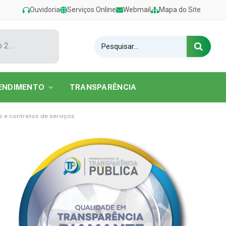
Ouvidoria
Serviços Online
Webmail
Mapa do Site
Show de Tarcísio do Acordeon encerra o Festival de Verão 2026 na Praia do Caripi
ENDIMENTO
TRANSPARÊNCIA
 e contratos de serviços