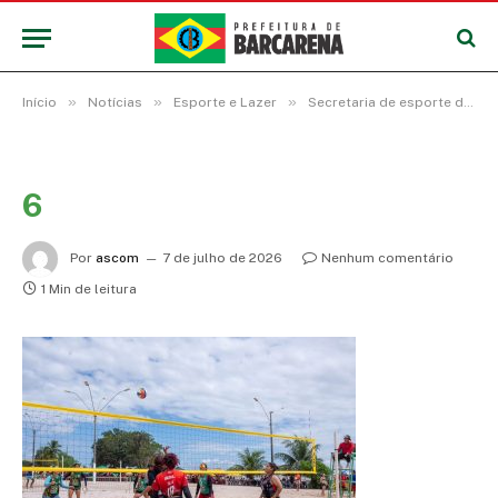
»
»
»
Início
Notícias
Esporte e Lazer
Secretaria de esporte de Barcarena inicia torneios de vôlei e futevôlei nas areias da Praia do Caripi
6
Por
ascom
7 de julho de 2026
Nenhum comentário
1 Min de leitura