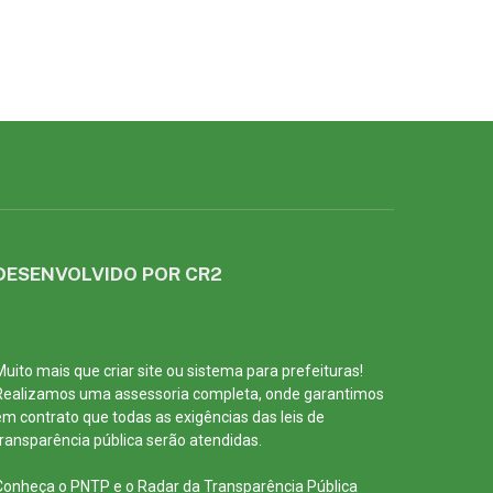
DESENVOLVIDO POR CR2
Muito mais que
criar site
ou
sistema para prefeituras
!
Realizamos uma
assessoria
completa, onde garantimos
em contrato que todas as exigências das
leis de
transparência pública
serão atendidas.
Conheça o
PNTP
e o
Radar da Transparência Pública