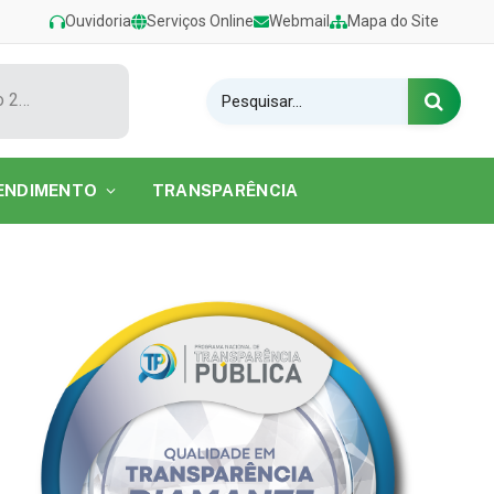
Ouvidoria
Serviços Online
Webmail
Mapa do Site
Show de Tarcísio do Acordeon encerra o Festival de Verão 2026 na Praia do Caripi
ENDIMENTO
TRANSPARÊNCIA