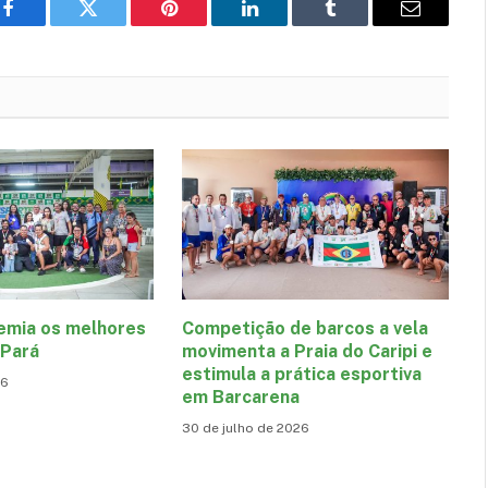
Facebook
Twitter
Pinterest
LinkedIn
Tumblr
E-
mail
emia os melhores
Competição de barcos a vela
 Pará
movimenta a Praia do Caripi e
estimula a prática esportiva
26
em Barcarena
30 de julho de 2026