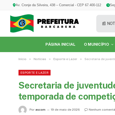
Av. Cronje da Silveira, 438 – Comercial - CEP 67.400-112
Seg
📰 NOT
PÁGINA INICIAL
O MUNICÍPIO
»
»
»
Início
Notícias
Esporte e Lazer
Secretaria de juven
ESPORTE E LAZER
Secretaria de juventude
temporada de competiç
Por
ascom
19 de maio de 2026
Nenhum comentá