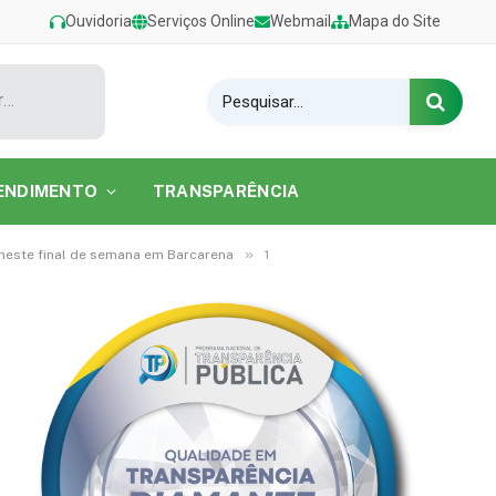
Ouvidoria
Serviços Online
Webmail
Mapa do Site
Claudia Leitte volta a Barcarena após 11 anos com show eletrizante na Praia do Caripi
ENDIMENTO
TRANSPARÊNCIA
»
 neste final de semana em Barcarena
1