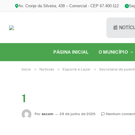
Av. Cronje da Silveira, 438 – Comercial - CEP 67.400-112
Seg
📰 NOTÍCI
PÁGINA INICIAL
O MUNICÍPIO
»
»
»
Início
Notícias
Esporte e Lazer
Secretaria de juven
1
Por
ascom
29 de junho de 2026
Nenhum coment