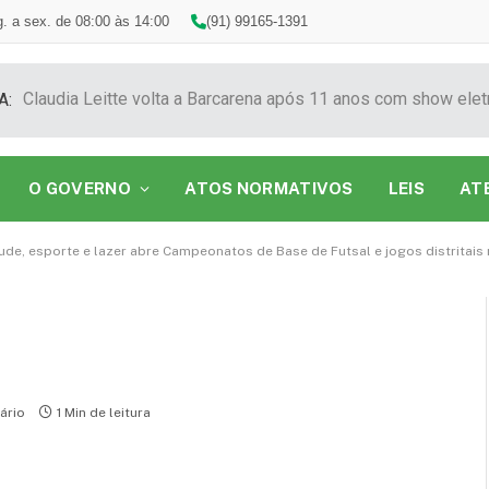
. a sex. de 08:00 às 14:00
(91) 99165-1391
A:
O GOVERNO
ATOS NORMATIVOS
LEIS
AT
tude, esporte e lazer abre Campeonatos de Base de Futsal e jogos distritais
ário
1 Min de leitura