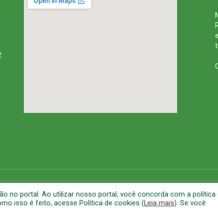
2
rena
Mapa do Site
A
no portal. Ao utilizar nosso portal, você concorda com a política
o isso é feito, acesse Política de cookies (
Leia mais
). Se você