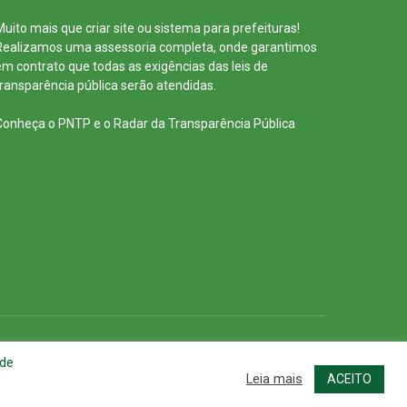
Muito mais que
criar site
ou
sistema para prefeituras
!
Realizamos uma
assessoria
completa, onde garantimos
em contrato que todas as exigências das
leis de
transparência pública
serão atendidas.
Conheça o
PNTP
e o
Radar da Transparência Pública
cessar Área Administrativa
Acessar o Webmail
 de
Leia mais
ACEITO