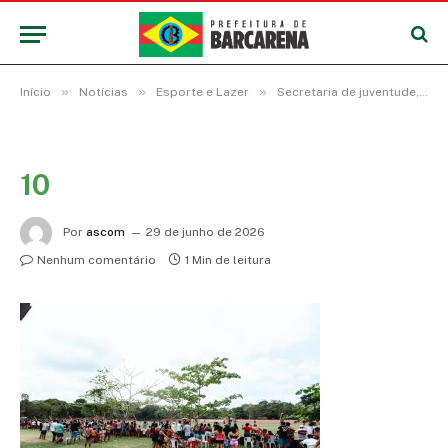
»
»
»
Início
Notícias
Esporte e Lazer
Secretaria de juventude, esporte e lazer abre Campeonatos de Base de Futsal e jogos distritais neste final de semana em Barcarena
10
Por
ascom
29 de junho de 2026
Nenhum comentário
1 Min de leitura